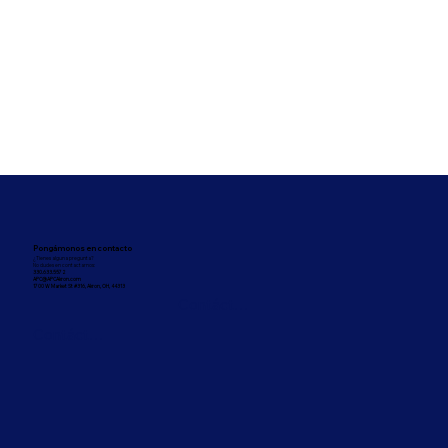
Pongámonos en contacto
¿Tienes alguna pregunta?
No dudes en contactarnos:
330.633.5572
APC@APCAkron.com
1700 W Market St #316, Akron, OH, 44313
Contáctenos
Contáctenos