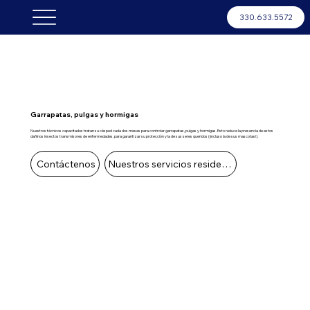
330.633.5572
Garrapatas, pulgas y hormigas
Nuestros técnicos capacitados tratan su césped cada dos meses para controlar garrapatas, pulgas y hormigas. Esto reduce la presencia de estos
dañinos insectos transmisores de enfermedades, para garantizar su protección y la de sus seres queridos (¡incluso la de sus mascotas!).
Contáctenos
Nuestros servicios residenciales